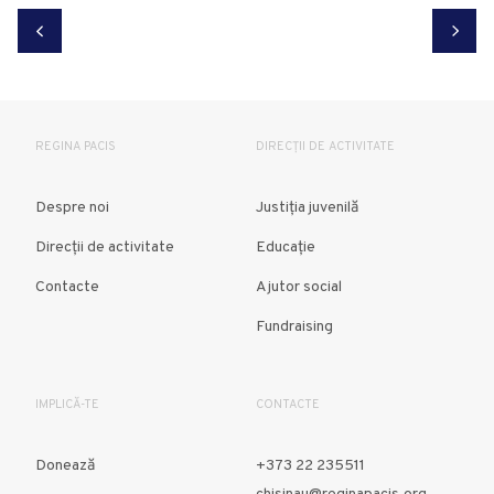
REGINA PACIS
DIRECȚII DE ACTIVITATE
Despre noi
Justiția juvenilă
Direcții de activitate
Educație
Contacte
Ajutor social
Fundraising
IMPLICĂ-TE
CONTACTE
Donează
+373 22 235511