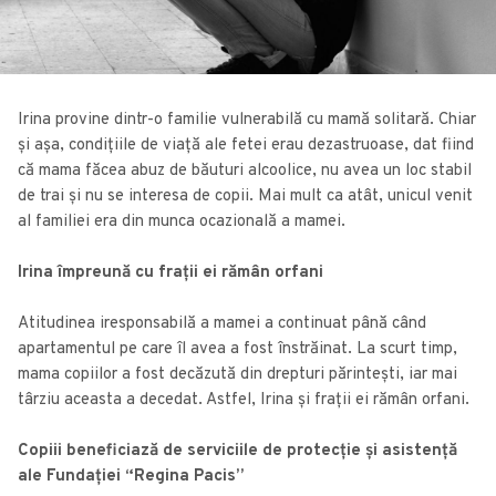
Irina provine dintr-o familie vulnerabilă cu mamă solitară. Chiar
și așa, condițiile de viață ale fetei erau dezastruoase, dat fiind
că mama făcea abuz de băuturi alcoolice, nu avea un loc stabil
de trai și nu se interesa de copii. Mai mult ca atât, unicul venit
al familiei era din munca ocazională a mamei.
Irina împreună cu frații ei rămân orfani
Atitudinea iresponsabilă a mamei a continuat până când
apartamentul pe care îl avea a fost înstrăinat. La scurt timp,
mama copiilor a fost decăzută din drepturi părintești, iar mai
târziu aceasta a decedat. Astfel, Irina și frații ei rămân orfani.
Copiii beneficiază de serviciile de protecție și asistență
ale Fundației “Regina Pacis”