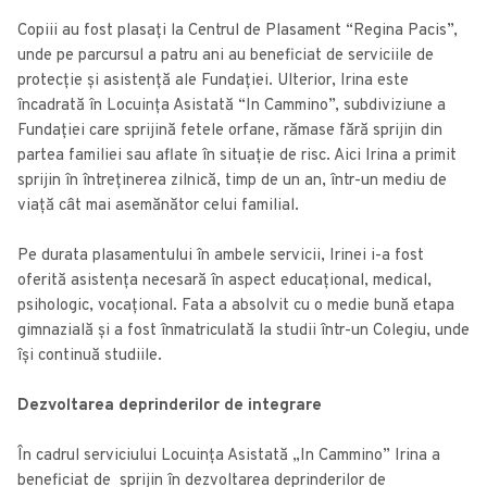
Copiii au fost plasați la Centrul de Plasament “Regina Pacis”,
unde pe parcursul a patru ani au beneficiat de serviciile de
protecție și asistență ale Fundației. Ulterior, Irina este
încadrată în Locuința Asistată “In Cammino”, subdiviziune a
Fundației care sprijină fetele orfane, rămase fără sprijin din
partea familiei sau aflate în situație de risc. Aici Irina a primit
sprijin în întreținerea zilnică, timp de un an, într-un mediu de
viață cât mai asemănător celui familial.
Pe durata plasamentului în ambele servicii, Irinei i-a fost
oferită asistenţa necesară în aspect educaţional, medical,
psihologic, vocațional. Fata a absolvit cu o medie bună etapa
gimnazială și a fost înmatriculată la studii într-un Colegiu, unde
își continuă studiile.
Dezvoltarea deprinderilor de integrare
În cadrul serviciului Locuinţa Asistată „In Cammino” Irina a
beneficiat de sprijin în dezvoltarea deprinderilor de