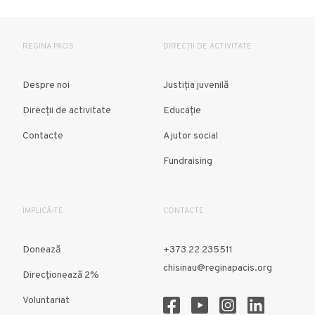
REGINA PACIS
DIRECȚII DE ACTIVITATE
Despre noi
Justiția juvenilă
Direcții de activitate
Educație
Contacte
Ajutor social
Fundraising
IMPLICĂ-TE
CONTACTE
Donează
+373 22 235511
chisinau@reginapacis.org
Direcţionează 2%
Voluntariat