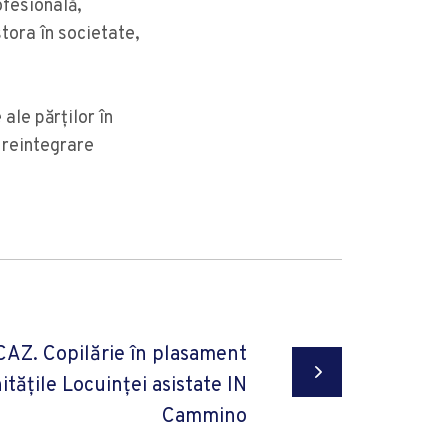
ofesională,
stora în societate,
 ale părţilor în
e reintegrare
AZ. Copilărie în plasament
itățile Locuinței asistate IN
Cammino