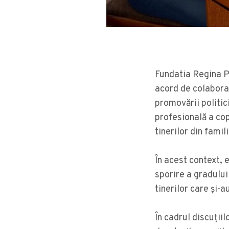
Fundatia Regina P
acord de colaborar
promovării politic
profesională a copi
tinerilor din famil
În acest context, 
sporire a gradului
tinerilor care și-
În cadrul discuții