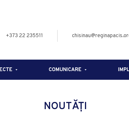
+373 22 235511
chisinau@reginapacis.or
ECTE
COMUNICARE
IMP
NOUTĂȚI