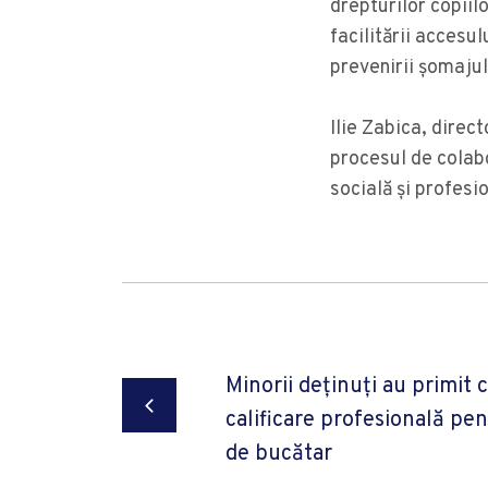
drepturilor copiil
facilitării accesul
prevenirii şomajul
Ilie Zabica, direct
procesul de colabo
socială și profesio
Minorii deținuți au primit c
calificare profesională pe
de bucătar