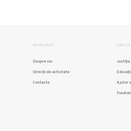
REGINA PACIS
DIRECȚII
Despre noi
Justiția 
Direcții de activitate
Educați
Contacte
Ajutor s
Fundrai