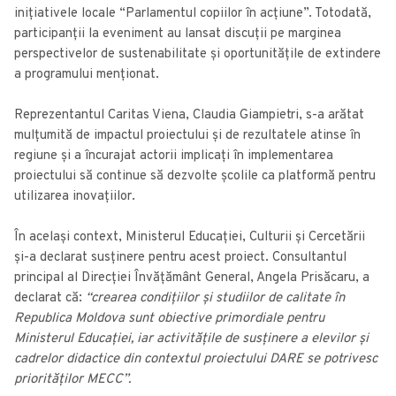
inițiativele locale “Parlamentul copiilor în acțiune”. Totodată,
participanții la eveniment au lansat discuții pe marginea
perspectivelor de sustenabilitate și oportunitățile de extindere
a programului menționat.
Reprezentantul Caritas Viena, Claudia Giampietri, s-a arătat
mulțumită de impactul proiectului și de rezultatele atinse în
regiune și a încurajat actorii implicați în implementarea
proiectului să continue să dezvolte școlile ca platformă pentru
utilizarea inovațiilor.
În același context, Ministerul Educației, Culturii și Cercetării
și-a declarat susținere pentru acest proiect. Consultantul
principal al Direcției Învățământ General, Angela Prisăcaru, a
declarat că:
“crearea condițiilor și studiilor de calitate în
Republica Moldova sunt obiective primordiale pentru
Ministerul Educației, iar activitățile de susținere a elevilor și
cadrelor didactice din contextul proiectului DARE se potrivesc
priorităților MECC”.