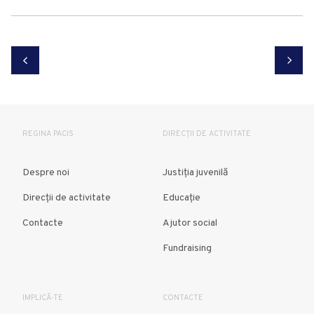
REGINA PACIS
DIRECȚII DE ACTIVITATE
Despre noi
Justiția juvenilă
Direcții de activitate
Educație
Contacte
Ajutor social
Fundraising
IMPLICĂ-TE
CONTACTE