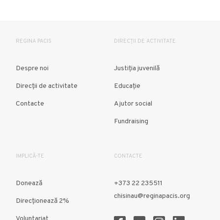
REGINA PACIS
DIRECȚII DE ACTIVITATE
Despre noi
Justiția juvenilă
Direcții de activitate
Educație
Contacte
Ajutor social
Fundraising
IMPLICĂ-TE
CONTACTE
Donează
+373 22 235511
chisinau@reginapacis.org
Direcţionează 2%
Voluntariat