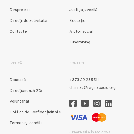
Despre noi
Justiția juvenilă
Direcții de activitate
Educație
Contacte
Ajutor social
Fundraising
IMPLICĂ-TE
CONTACTE
Donează
+373 22 235511
chisinau@reginapacis.org
Direcţionează 2%
Voluntariat
Politica de Confidențialitate
Termeni și condiții
Creare site în Moldova