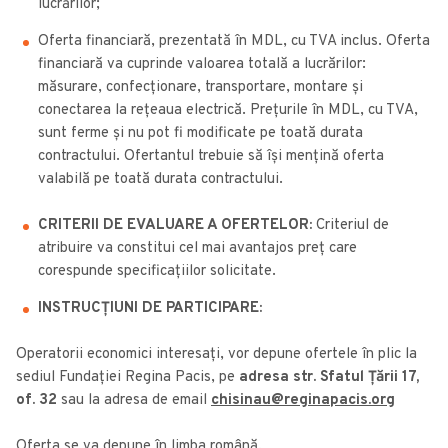
lucrărilor;
Oferta financiară, prezentată în MDL, cu TVA inclus. Oferta
financiară va cuprinde valoarea totală a lucrărilor:
măsurare, confecționare, transportare, montare și
conectarea la rețeaua electrică. Prețurile în MDL, cu TVA,
sunt ferme și nu pot fi modificate pe toată durata
contractului. Ofertantul trebuie să își mențină oferta
valabilă pe toată durata contractului.
CRITERII DE EVALUARE A OFERTELOR:
Criteriul de
atribuire va constitui cel mai avantajos preț care
corespunde specificațiilor solicitate.
INSTRUCȚIUNI DE PARTICIPARE:
Operatorii economici interesați, vor depune ofertele în plic la
sediul Fundației Regina Pacis, pe
adresa str. Sfatul Țării 17,
of. 32
sau la adresa de email
chisinau@reginapacis.org
Oferta se va depune în limba română.