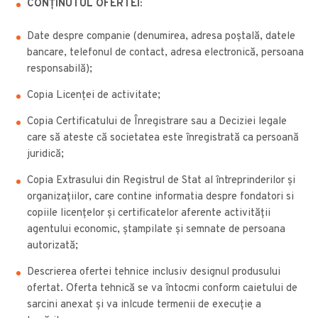
CONȚINUTUL OFERTEI:
Date despre companie (denumirea, adresa poștală, datele
bancare, telefonul de contact, adresa electronică, persoana
responsabilă);
Copia Licenței de activitate;
Copia Certificatului de Înregistrare sau a Deciziei legale
care să ateste că societatea este înregistrată ca persoană
juridică;
Copia Extrasului din Registrul de Stat al întreprinderilor şi
organizaţiilor, care contine informatia despre fondatori si
copiile licenţelor şi certificatelor aferente activităţii
agentului economic, ştampilate şi semnate de persoana
autorizată;
Descrierea ofertei tehnice inclusiv designul produsului
ofertat. Oferta tehnică se va întocmi conform caietului de
sarcini anexat și va inlcude termenii de execuție a