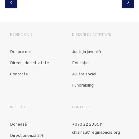
REGINA PACIS
DIRECȚII DE ACTIVITATE
Despre noi
Justiția juvenilă
Direcții de activitate
Educație
Contacte
Ajutor social
Fundraising
IMPLICĂ-TE
CONTACTE
Donează
+373 22 235511
chisinau@reginapacis.org
Direcţionează 2%