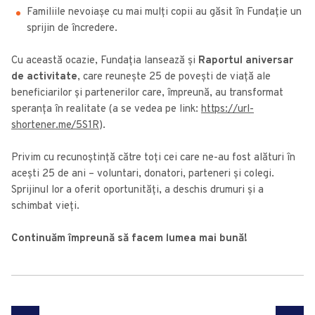
Familiile nevoiașe cu mai mulți copii au găsit în Fundație un
sprijin de încredere.
Cu această ocazie, Fundația lansează și
Raportul aniversar
de activitate
, care reunește 25 de povești de viață ale
beneficiarilor și partenerilor care, împreună, au transformat
speranța în realitate (a se vedea pe link:
https://url-
shortener.me/5S1R
).
Privim cu recunoștință către toți cei care ne-au fost alături în
acești 25 de ani – voluntari, donatori, parteneri și colegi.
Sprijinul lor a oferit oportunități, a deschis drumuri și a
schimbat vieți.
Continuăm împreună să facem lumea mai bună!