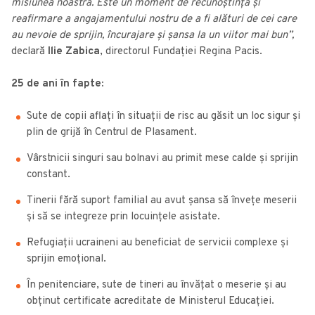
misiunea noastră. Este un moment de recunoștință și
reafirmare a angajamentului nostru de a fi alături de cei care
au nevoie de sprijin, încurajare și șansa la un viitor mai bun”,
declară
Ilie Zabica
, directorul Fundației Regina Pacis.
25 de ani în fapte:
Sute de copii aflați în situații de risc au găsit un loc sigur și
plin de grijă în Centrul de Plasament.
Vârstnicii singuri sau bolnavi au primit mese calde și sprijin
constant.
Tinerii fără suport familial au avut șansa să învețe meserii
și să se integreze prin locuințele asistate.
Refugiații ucraineni au beneficiat de servicii complexe și
sprijin emoțional.
În penitenciare, sute de tineri au învățat o meserie și au
obținut certificate acreditate de Ministerul Educației.