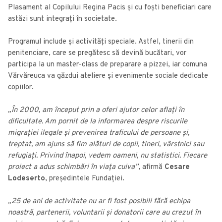
Plasament al Copilului Regina Pacis și cu foști beneficiari care
astăzi sunt integrați în societate.
Programul include și activități speciale. Astfel, tinerii din
penitenciare, care se pregătesc să devină bucătari, vor
participa la un master-class de preparare a pizzei, iar comuna
Vărvăreuca va găzdui ateliere și evenimente sociale dedicate
copiilor.
„În 2000, am început prin a oferi ajutor celor aflați în
dificultate. Am pornit de la informarea despre riscurile
migrației ilegale și prevenirea traficului de persoane și,
treptat, am ajuns să fim alături de copii, tineri, vârstnici sau
refugiați. Privind înapoi, vedem oameni, nu statistici. Fiecare
proiect a adus schimbări în viața cuiva”
, afirmă
Cesare
Lodeserto
, președintele Fundației.
„25 de ani de activitate nu ar fi fost posibili fără echipa
noastră, partenerii, voluntarii și donatorii care au crezut în