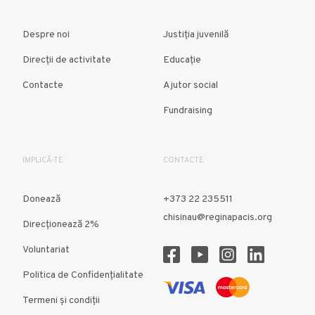
Despre noi
Justiția juvenilă
Direcții de activitate
Educație
Contacte
Ajutor social
Fundraising
IMPLICĂ-TE
CONTACTE
Donează
+373 22 235511
chisinau@reginapacis.org
Direcţionează 2%
Voluntariat
Politica de Confidențialitate
Termeni și condiții