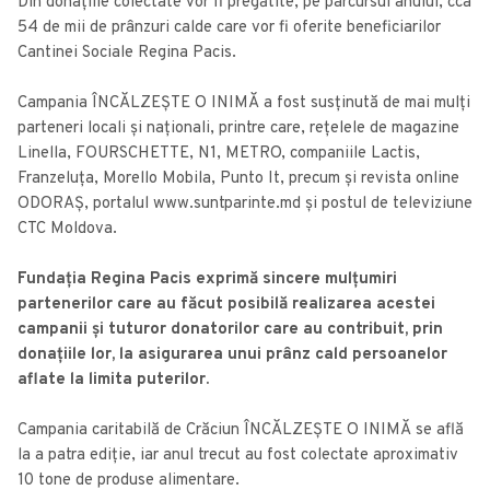
Din donațiile colectate vor fi pregătite, pe parcursul anului, cca
54 de mii de prânzuri calde care vor fi oferite beneficiarilor
Cantinei Sociale Regina Pacis.
Campania ÎNCĂLZEȘTE O INIMĂ a fost susținută de mai mulți
parteneri locali și naționali, printre care, rețelele de magazine
Linella, FOURSCHETTE, N1, METRO, companiile Lactis,
Franzeluța, Morello Mobila, Punto It, precum și revista online
ODORAȘ, portalul www.suntparinte.md și postul de televiziune
CTC Moldova.
Fundația Regina Pacis exprimă sincere
mulțumiri
partenerilor care au făcut posibilă realizarea acestei
campanii și tuturor donatorilor care au contribuit, prin
donațiile lor, la asigurarea unui prânz cald persoanelor
aflate la limita puterilor.
Campania caritabilă de Crăciun ÎNCĂLZEȘTE O INIMĂ se află
la a patra ediție, iar anul trecut au fost colectate aproximativ
10 tone de produse alimentare.