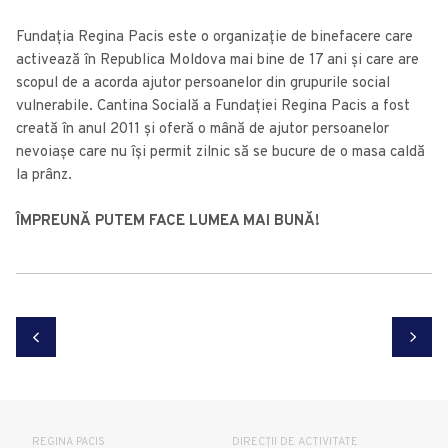
Fundația Regina Pacis este o organizație de binefacere care
activează în Republica Moldova mai bine de 17 ani și care are
scopul de a acorda ajutor persoanelor din grupurile social
vulnerabile. Cantina Socială a Fundației Regina Pacis a fost
creată în anul 2011 și oferă o mână de ajutor persoanelor
nevoiașe care nu își permit zilnic să se bucure de o masa caldă
la prânz.
ÎMPREUNĂ PUTEM FACE LUMEA MAI BUNĂ!
REGINA PACIS
DIRECȚII DE ACTIVITATE